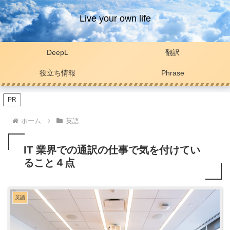
Live your own life
DeepL
翻訳
役立ち情報
Phrase
PR
ホーム
英語
IT 業界での通訳の仕事で気を付けてい
ること４点
英語